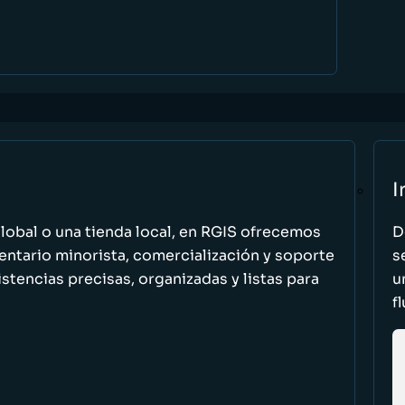
I
global o una tienda local, en RGIS ofrecemos
D
entario minorista, comercialización y soporte
s
stencias precisas, organizadas y listas para
u
f