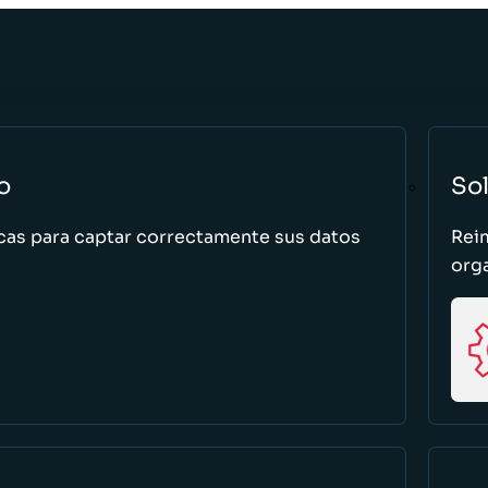
o
So
cas para captar correctamente sus datos
Rei
org