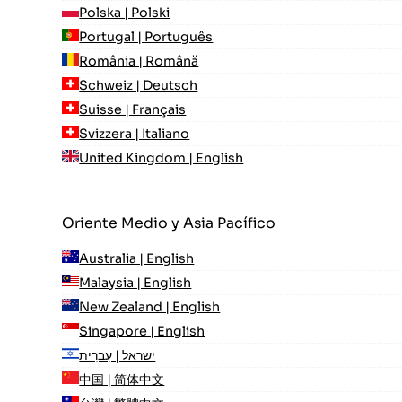
Polska | Polski
Portugal | Português
România | Română
Schweiz | Deutsch
Suisse | Français
Svizzera | Italiano
United Kingdom | English
Oriente Medio y Asia Pacífico
Australia | English
Malaysia | English
New Zealand | English
Singapore | English
ישראל | עִברִית
中国 | 简体中文