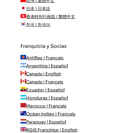
台灣 | 繁體中文
日本 | 日本語
香港特別行政區 | 繁體中文
한국 | 한국어
Franquicia y Socias
Antilles | Français
Argentina | Español
Canada | English
Canada | Français
Ecuador | Español
Honduras | Español
Marocco | Français
Océan Indien | Français
Paraguay | Español
RGIS Franchise | English