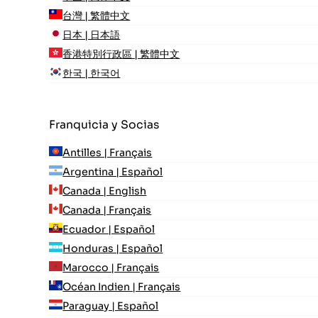
台灣 | 繁體中文
日本 | 日本語
香港特別行政區 | 繁體中文
한국 | 한국어
Franquicia y Socias
Antilles | Français
Argentina | Español
Canada | English
Canada | Français
Ecuador | Español
Honduras | Español
Marocco | Français
Océan Indien | Français
Paraguay | Español