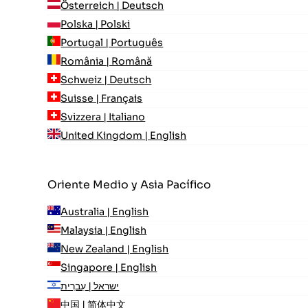
Österreich | Deutsch
Polska | Polski
Portugal | Português
România | Română
Schweiz | Deutsch
Suisse | Français
Svizzera | Italiano
United Kingdom | English
Oriente Medio y Asia Pacífico
Australia | English
Malaysia | English
New Zealand | English
Singapore | English
ישראל | עִברִית
中国 | 简体中文