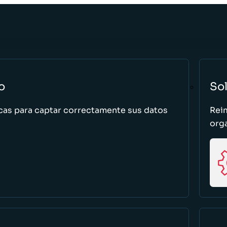
o
So
cas para captar correctamente sus datos
Rei
org