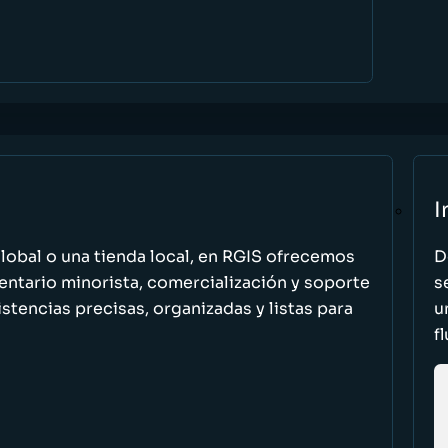
I
global o una tienda local, en RGIS ofrecemos
D
entario minorista, comercialización y soporte
s
stencias precisas, organizadas y listas para
u
f